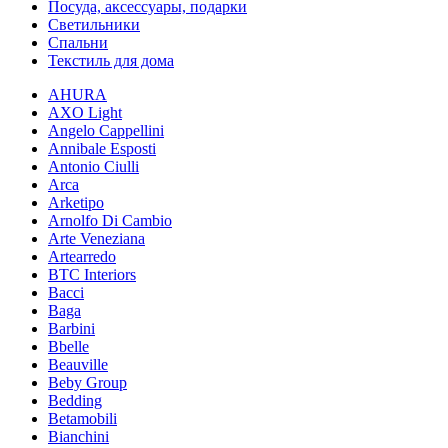
Посуда, аксессуары, подарки
Светильники
Спальни
Текстиль для дома
AHURA
AXO Light
Angelo Cappellini
Annibale Esposti
Antonio Ciulli
Arca
Arketipo
Arnolfo Di Cambio
Arte Veneziana
Artearredo
BTC Interiors
Bacci
Baga
Barbini
Bbelle
Beauville
Beby Group
Bedding
Betamobili
Bianchini