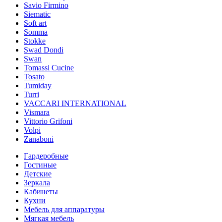
Savio Firmino
Siematic
Soft art
Somma
Stokke
Swad Dondi
Swan
Tomassi Cucine
Tosato
Tumiday
Turri
VACCARI INTERNATIONAL
Vismara
Vittorio Grifoni
Volpi
Zanaboni
Гардеробные
Гостиные
Детские
Зеркала
Кабинеты
Кухни
Мебель для аппаратуры
Мягкая мебель