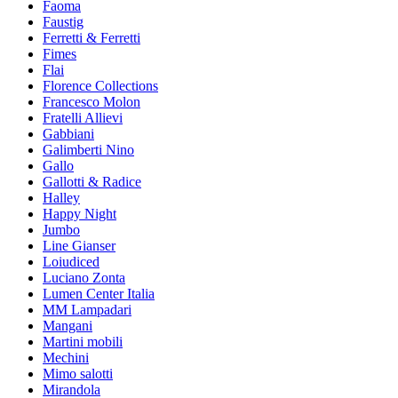
Faoma
Faustig
Ferretti & Ferretti
Fimes
Flai
Florence Collections
Francesco Molon
Fratelli Allievi
Gabbiani
Galimberti Nino
Gallo
Gallotti & Radice
Halley
Happy Night
Jumbo
Line Gianser
Loiudiced
Luciano Zonta
Lumen Center Italia
MM Lampadari
Mangani
Martini mobili
Mechini
Mimo salotti
Mirandola