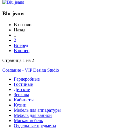
Blu jeans
В начало
Назад
1
2
Вперед
В конец
Страница 1 из 2
Создание - VIP Design Studio
VIP Студия - г. Екатеринбург, ул. Малышева 84 - Тел.
8(343)350-32-02
,
8(900)201-90-13
|
vipstudia@antey-e.ru
Гардеробные
Гостиные
Детские
Зеркала
Кабинеты
Кухни
Мебель для аппаратуры
Мебель для ванной
Мягкая мебель
Отдельные предметы