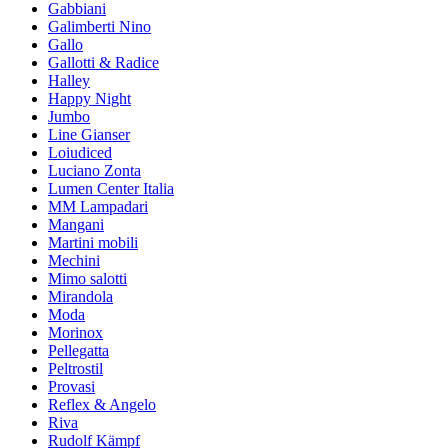
Gabbiani
Galimberti Nino
Gallo
Gallotti & Radice
Halley
Happy Night
Jumbo
Line Gianser
Loiudiced
Luciano Zonta
Lumen Center Italia
MM Lampadari
Mangani
Martini mobili
Mechini
Mimo salotti
Mirandola
Moda
Morinox
Pellegatta
Peltrostil
Provasi
Reflex & Angelo
Riva
Rudolf Kämpf