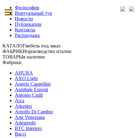
Философия
Виртуальный тур
Новости
Публикации
Контакты
Распродажа
КАТАЛОГ
мебель под заказ
ФАБРИКИ
производство италии
ТОВАРЫ
в наличии
Фабрики
AHURA
AXO Light
Angelo Cappellini
Annibale Esposti
Antonio Ciulli
Arca
Arketipo
Arnolfo Di Cambio
Arte Veneziana
Artearredo
BTC Interiors
Bacci