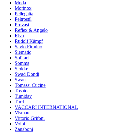
Moda
Morinox
Pellegatta
Peltrostil
Provasi
Reflex & Angelo
Riva
Rudolf Kämpf
Savio Firmino
Siematic
Soft art
Somma
Stokke
Swad Dondi
Swan
Tomassi Cucine
Tosato
Tumiday
Turri
VACCARI INTERNATIONAL
Vismara
Vittorio Grifoni
Volpi
Zanaboni