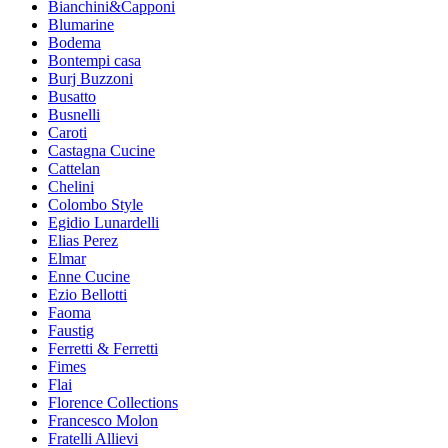
Bianchini&Capponi
Blumarine
Bodema
Bontempi casa
Burj Buzzoni
Busatto
Busnelli
Caroti
Castagna Cucine
Cattelan
Chelini
Colombo Style
Egidio Lunardelli
Elias Perez
Elmar
Enne Cucine
Ezio Bellotti
Faoma
Faustig
Ferretti & Ferretti
Fimes
Flai
Florence Collections
Francesco Molon
Fratelli Allievi