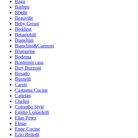
Baga
Barbini
Bbelle
Beauville
Beby Group
Bedding
Betamobili
Bianchini
Bianchini&Capponi
Blumarine
Bodema
Bontempi casa
Burj Buzzoni
Busatto
Busnelli
Caroti
Castagna Cucine
Cattelan
Chelini
Colombo Style
Egidio Lunardelli
Elias Perez
Elmar
Enne Cucine
Ezio Bellotti