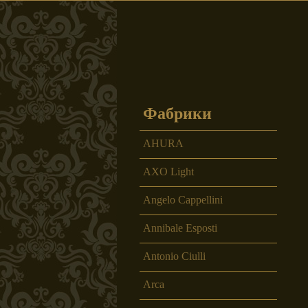
Beauville
Beb
Фабрики
Chelini
Colom
AHURA
AXO Light
Angelo Cappellini
Gabbiani
Galimb
Annibale Esposti
Antonio Ciulli
Arca
Mimo salotti
Mir