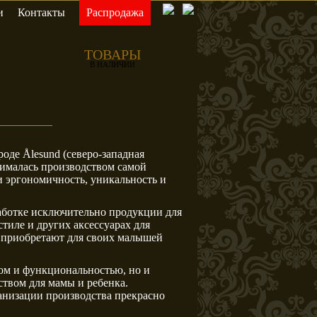
и
Контакты
Распродажа
Bianchini
Bianchini&Capponi
ТОВАРЫ
В НАЛИЧИИ
Elmar
Enne Cucine
оде Ålesund (северо-западная
нималась производством самой
 эргономичность, уникальность и
работке исключительно продукции для
ice
Halley
Happy Night
стиле и других аксессуарах для
 приобретают для своих малышей
ном и функциональностью, но и
твом для мамы и ребенка.
низации производства прекрасно
Pellegatta
Peltrostil