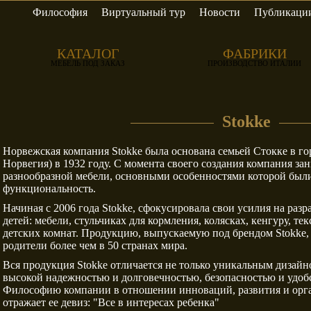
Философия
Виртуальный тур
Новости
Публикаци
y Group
Bedding
Betamobili
КАТАЛОГ
ФАБРИКИ
МЕБЕЛЬ ПОД ЗАКАЗ
ПРОИЗВОДСТВО ИТАЛИИ
Stokke
bo Style
Egidio Lunardelli
Elias Perez
Норвежская компания Stokke была основана семьей Стокке в гор
Норвегия) в 1932 году. С момента своего создания компания за
разнообразной мебели, основными особенностями которой были
функциональность.
Начиная с 2006 года Stokke, сфокусировала свои усилия на раз
erti Nino
Gallo
Gallotti & Rad
детей: мебели, стульчиках для кормления, колясках, кенгуру, тек
детских комнат. Продукцию, выпускаемую под брендом Stokke,
родители более чем в 50 странах мира.
Вся продукция Stokke отличается не только уникальным дизай
высокой надежностью и долговечностью, безопасностью и удобс
Философию компании в отношении инноваций, развития и орга
отражает ее девиз: "Все в интересах ребенка"
andola
Moda
Morinox