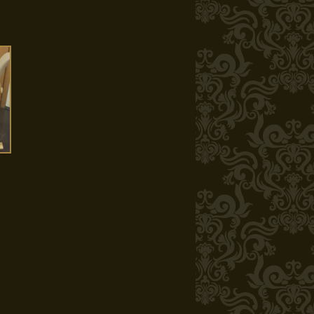
Tumiday
Turri