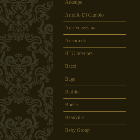
Arketipo
Arnolfo Di Cambio
Arte Veneziana
Artearredo
Swad Dondi
S
BTC Interiors
Bacci
Baga
Barbini
Bbelle
Beauville
Beby Group