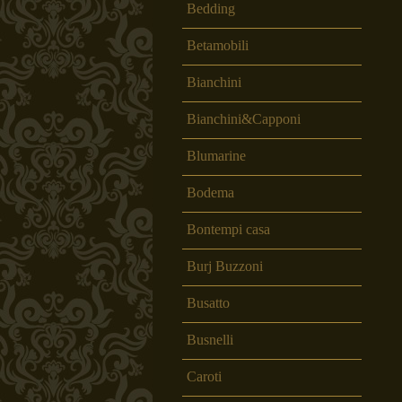
Bedding
Betamobili
Bianchini
Bianchini&Capponi
Blumarine
Bodema
Bontempi casa
Burj Buzzoni
Busatto
Busnelli
Caroti