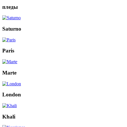
пледы
Saturno
Paris
Marte
London
Khali