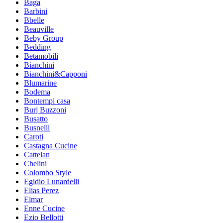
Baga
Barbini
Bbelle
Beauville
Beby Group
Bedding
Betamobili
Bianchini
Bianchini&Capponi
Blumarine
Bodema
Bontempi casa
Burj Buzzoni
Busatto
Busnelli
Caroti
Castagna Cucine
Cattelan
Chelini
Colombo Style
Egidio Lunardelli
Elias Perez
Elmar
Enne Cucine
Ezio Bellotti