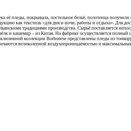
ка её пледы, покрывала, постельное бельё, полотенца получили и
укцию как текстиль «для дня и ночи, работы и отдыха». Для до
льянскими традициями производства. Сырьё поставляется непос
ёлк и кашемир – из Китая. На фабрике осуществляется полный ц
эксклюзивной коллекции Borbonese представлены пледы из тон
тличаются великолепной воздухопроницаемостью и максимальны