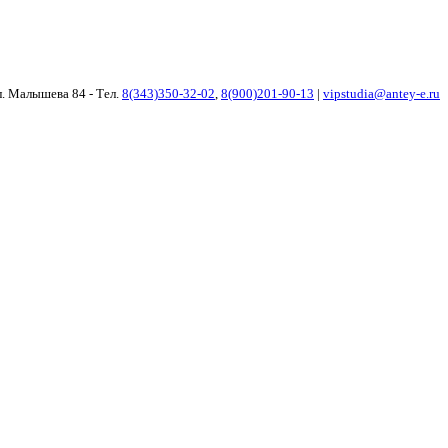
ул. Малышева 84 - Тел.
8(343)350-32-02
,
8(900)201-90-13
|
vipstudia@antey-e.ru