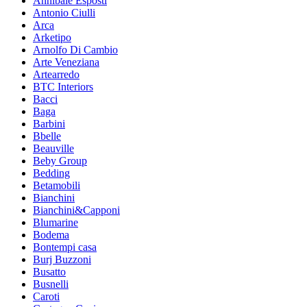
Annibale Esposti
Antonio Ciulli
Arca
Arketipo
Arnolfo Di Cambio
Arte Veneziana
Artearredo
BTC Interiors
Bacci
Baga
Barbini
Bbelle
Beauville
Beby Group
Bedding
Betamobili
Bianchini
Bianchini&Capponi
Blumarine
Bodema
Bontempi casa
Burj Buzzoni
Busatto
Busnelli
Caroti