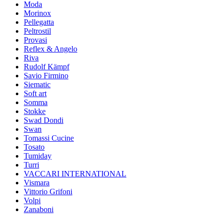
Moda
Morinox
Pellegatta
Peltrostil
Provasi
Reflex & Angelo
Riva
Rudolf Kämpf
Savio Firmino
Siematic
Soft art
Somma
Stokke
Swad Dondi
Swan
Tomassi Cucine
Tosato
Tumiday
Turri
VACCARI INTERNATIONAL
Vismara
Vittorio Grifoni
Volpi
Zanaboni