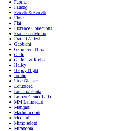
Faoma
Faustig
Ferretti & Ferretti
Fimes
Flai
Florence Collections
Francesco Molon
Fratelli Allievi
Gabbiani
Galimberti Nino
Gallo
Gallotti & Radice
Halley
Happy Night
Jumbo
Line Gianser
Loiudiced
Luciano Zonta
Lumen Center Italia
MM Lampadari
Mangani
Martini mobili
Mechini
Mimo salotti
Mirandola