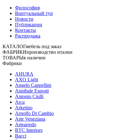
Философия
Виртуальный тур
Новости
Публикации
Контакты
Распродажа
КАТАЛОГ
мебель под заказ
ФАБРИКИ
производство италии
ТОВАРЫ
в наличии
Фабрики
AHURA
AXO Light
Angelo Cappellini
Annibale Esposti
Antonio Ciulli
Arca
Arketipo
Arnolfo Di Cambio
Arte Veneziana
Artearredo
BTC Interiors
Bacci