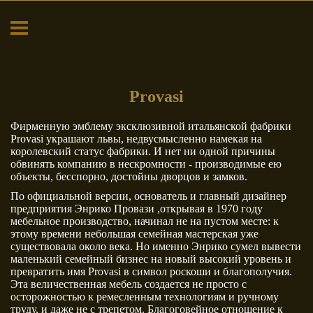
Bedding
Betamobili
Bianch
Provasi
Elmar
Enne Cucine
Ezio Bel
Фирменную эмблему эксклюзивной итальянской фабрики
Provasi украшают львы, недвусмысленно намекая на
королевский статус фабрики. И нет ни одной причины
обвинять компанию в нескромности - производимые ею
объекты, бесспорно, достойны дворцов и замков.
По официальной версии, основатель и главный дизайнер
предприятия Энрико Провази ,открывая в 1970 году
Jumbo
Line Gianser
Loiudi
мебельное производство, начинал не на пустом месте: к
этому времени небольшая семейная мастерская уже
существовала около века. Но именно Энрико сумел вывести
маленький семейный бизнес на новый высокий уровень и
превратить имя Provasi в символ роскоши и благополучия.
Эта величественная мебель создается не просто с
осторожностью к ремесленным технологиям и ручному
труду, и даже не с трепетом. Благоговейное отношение к
Riva
Rudolf Kämpf
Savio Fi