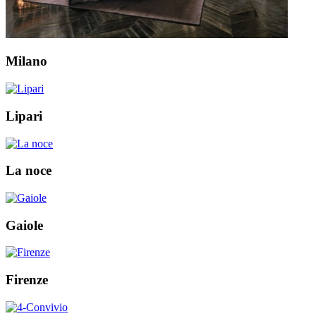
Milano
Lipari
La noce
Gaiole
Firenze