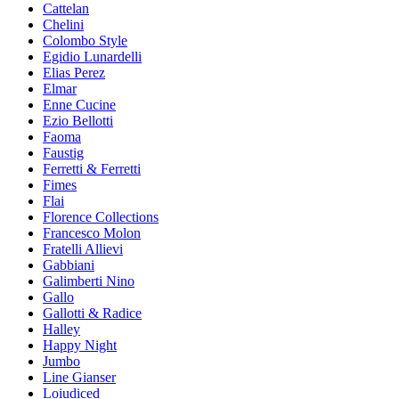
Cattelan
Chelini
Colombo Style
Egidio Lunardelli
Elias Perez
Elmar
Enne Cucine
Ezio Bellotti
Faoma
Faustig
Ferretti & Ferretti
Fimes
Flai
Florence Collections
Francesco Molon
Fratelli Allievi
Gabbiani
Galimberti Nino
Gallo
Gallotti & Radice
Halley
Happy Night
Jumbo
Line Gianser
Loiudiced