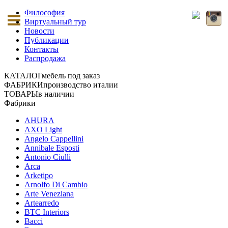
Философия
Виртуальный тур
Новости
Публикации
Контакты
Распродажа
КАТАЛОГ
мебель под заказ
ФАБРИКИ
производство италии
ТОВАРЫ
в наличии
Фабрики
AHURA
AXO Light
Angelo Cappellini
Annibale Esposti
Antonio Ciulli
Arca
Arketipo
Arnolfo Di Cambio
Arte Veneziana
Artearredo
BTC Interiors
Bacci