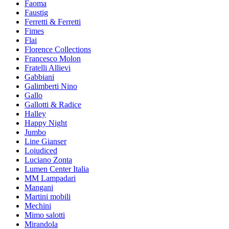
Faoma
Faustig
Ferretti & Ferretti
Fimes
Flai
Florence Collections
Francesco Molon
Fratelli Allievi
Gabbiani
Galimberti Nino
Gallo
Gallotti & Radice
Halley
Happy Night
Jumbo
Line Gianser
Loiudiced
Luciano Zonta
Lumen Center Italia
MM Lampadari
Mangani
Martini mobili
Mechini
Mimo salotti
Mirandola