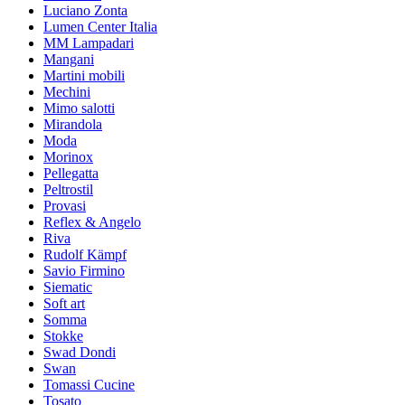
Luciano Zonta
Lumen Center Italia
MM Lampadari
Mangani
Martini mobili
Mechini
Mimo salotti
Mirandola
Moda
Morinox
Pellegatta
Peltrostil
Provasi
Reflex & Angelo
Riva
Rudolf Kämpf
Savio Firmino
Siematic
Soft art
Somma
Stokke
Swad Dondi
Swan
Tomassi Cucine
Tosato