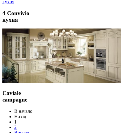
4-Convivio
кухня
Caviale
campagne
В начало
Назад
1
2
Вперед