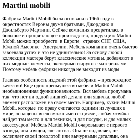
Martini mobili
Фабрика Martini Mobili была основана в 1966 году в
окрестностях Вероны двумя братьями, Джорджио и
Джильберто Мартини. Сейчас компания превратилась в
большое и процветающее производство, продукцию Martini
Mobili можно приобрести в Европе, странах СНГ, США,
Южной Америке, Австралии. Мебель компании очень быстро
завоевала успех и это не удивительно! За основу любой
коллекции мастера берут классические мотивы, добавляют в
них модные элементы, экспериментируют с материалами.
Поэтому мебель фабрики никогда не выходит из моды.
Главная особенность изделий этой фабрики – превосходное
качество! Еще одно преимущество мебели Martini Mobili –
необыкновенная функциональность. Вся мебель продумана
так, что нет ни одной лишней детали или ящичка, любой
элемент расположен на своем месте. Например, кухни Martini
Mobili, которые по праву считаются одними из лучших в
мире, оснащены всевозможными секциями, любая хозяйка
найдет там место и для техники, и для посуды, и для милых
аксессуаров! Мебель Martini Mobili очаровывает с первого
взгляда, она изящна, элегантна . Она не подавляет, не
ослепляет своей позолотой или вычурными деталями, она