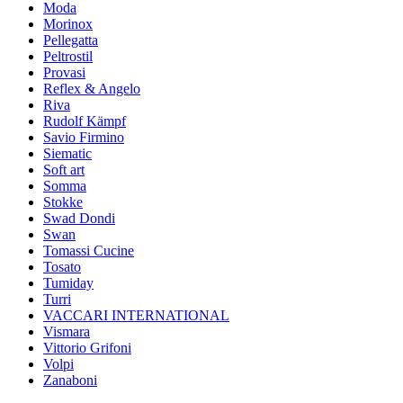
Moda
Morinox
Pellegatta
Peltrostil
Provasi
Reflex & Angelo
Riva
Rudolf Kämpf
Savio Firmino
Siematic
Soft art
Somma
Stokke
Swad Dondi
Swan
Tomassi Cucine
Tosato
Tumiday
Turri
VACCARI INTERNATIONAL
Vismara
Vittorio Grifoni
Volpi
Zanaboni