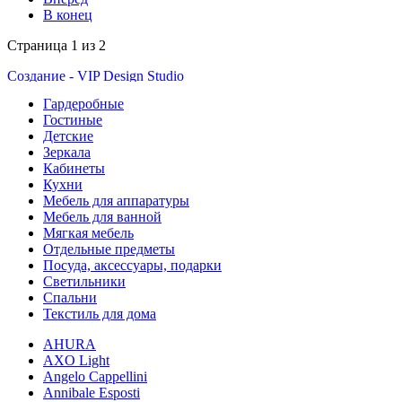
В конец
Страница 1 из 2
Создание - VIP Design Studio
VIP Студия - г. Екатеринбург, ул. Малышева 84 - Тел.
8(343)350-32-02
,
8(900)201-90-13
|
vipstudia@antey-e.ru
Гардеробные
Гостиные
Детские
Зеркала
Кабинеты
Кухни
Мебель для аппаратуры
Мебель для ванной
Мягкая мебель
Отдельные предметы
Посуда, аксессуары, подарки
Светильники
Спальни
Текстиль для дома
AHURA
AXO Light
Angelo Cappellini
Annibale Esposti