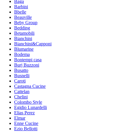
Baga
Barbini
Bbelle
Beauville
Beby Group
Bedding
Betamobili
Bianchini
Bianchini&Capponi
Blumarine
Bodema
Bontempi casa
Burj Buzzoni
Busatto
Busnelli
Caroti
Castagna Cucine
Cattelan
Chelini
Colombo Style
Egidio Lunardelli
Elias Perez
Elmar
Enne Cucine
Ezio Bellotti