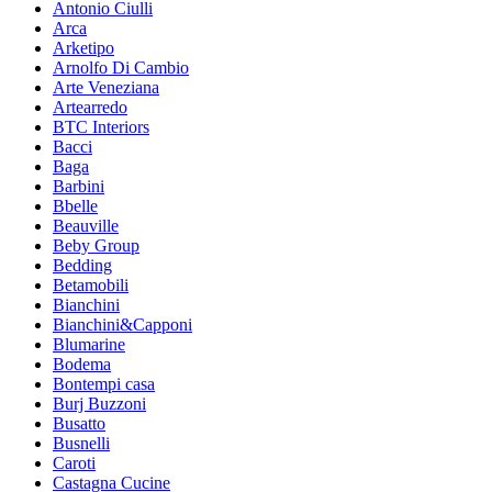
Antonio Ciulli
Arca
Arketipo
Arnolfo Di Cambio
Arte Veneziana
Artearredo
BTC Interiors
Bacci
Baga
Barbini
Bbelle
Beauville
Beby Group
Bedding
Betamobili
Bianchini
Bianchini&Capponi
Blumarine
Bodema
Bontempi casa
Burj Buzzoni
Busatto
Busnelli
Caroti
Castagna Cucine