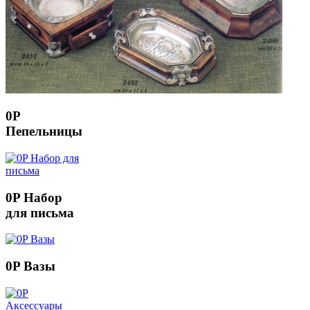
0P
Пепельницы
0P Набор
для письма
0P Вазы