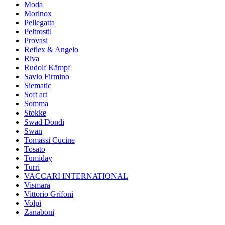
Moda
Morinox
Pellegatta
Peltrostil
Provasi
Reflex & Angelo
Riva
Rudolf Kämpf
Savio Firmino
Siematic
Soft art
Somma
Stokke
Swad Dondi
Swan
Tomassi Cucine
Tosato
Tumiday
Turri
VACCARI INTERNATIONAL
Vismara
Vittorio Grifoni
Volpi
Zanaboni