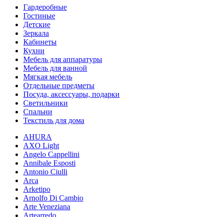
8(900)201-90-13
|
vipstudia@antey-e.ru
Гардеробные
Гостиные
Детские
Зеркала
Кабинеты
Кухни
Мебель для аппаратуры
Мебель для ванной
Мягкая мебель
Отдельные предметы
Посуда, аксессуары, подарки
Светильники
Спальни
Текстиль для дома
AHURA
AXO Light
Angelo Cappellini
Annibale Esposti
Antonio Ciulli
Arca
Arketipo
Arnolfo Di Cambio
Arte Veneziana
Artearredo