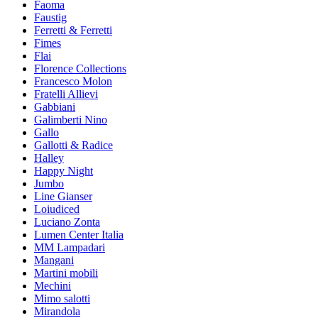
Faoma
Faustig
Ferretti & Ferretti
Fimes
Flai
Florence Collections
Francesco Molon
Fratelli Allievi
Gabbiani
Galimberti Nino
Gallo
Gallotti & Radice
Halley
Happy Night
Jumbo
Line Gianser
Loiudiced
Luciano Zonta
Lumen Center Italia
MM Lampadari
Mangani
Martini mobili
Mechini
Mimo salotti
Mirandola