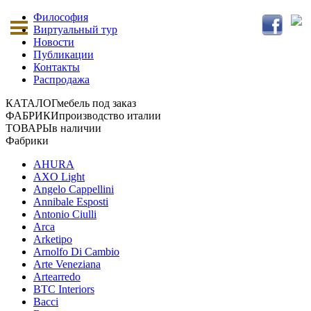
Философия
Виртуальный тур
Новости
Публикации
Контакты
Распродажа
КАТАЛОГ
мебель под заказ
ФАБРИКИ
производство италии
ТОВАРЫ
в наличии
Фабрики
AHURA
AXO Light
Angelo Cappellini
Annibale Esposti
Antonio Ciulli
Arca
Arketipo
Arnolfo Di Cambio
Arte Veneziana
Artearredo
BTC Interiors
Bacci