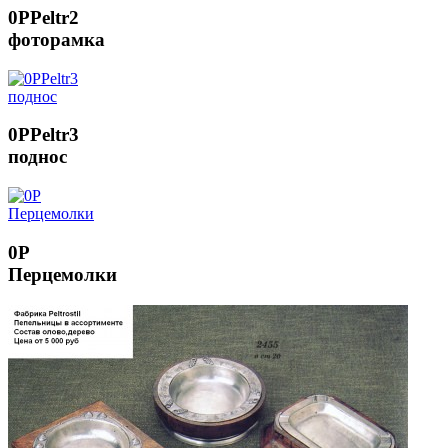
0PPeltr2
фоторамка
0PPeltr3
поднос
0P
Перцемолки