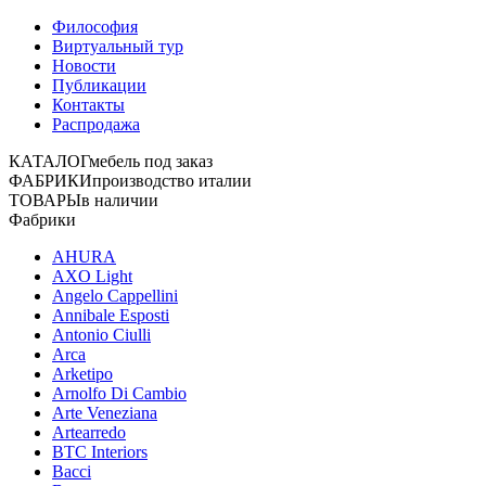
Философия
Виртуальный тур
Новости
Публикации
Контакты
Распродажа
КАТАЛОГ
мебель под заказ
ФАБРИКИ
производство италии
ТОВАРЫ
в наличии
Фабрики
AHURA
AXO Light
Angelo Cappellini
Annibale Esposti
Antonio Ciulli
Arca
Arketipo
Arnolfo Di Cambio
Arte Veneziana
Artearredo
BTC Interiors
Bacci