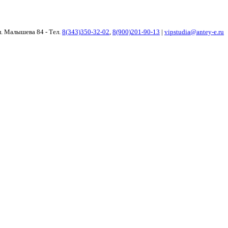
ул. Малышева 84 - Тел.
8(343)350-32-02
,
8(900)201-90-13
|
vipstudia@antey-e.ru