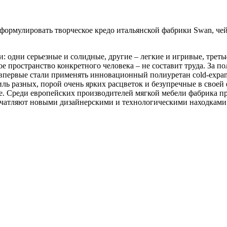
 сформулировать творческое кредо итальянской фабрики
Swan
, че
ди: одни серьезные и солидные, другие – легкие и игривые, тре
е пространство конкретного человека – не составит труда. За 
 впервые стали применять инновационный полиуретан
cold
-
expa
тиль разных, порой очень ярких расцветок и безупречные в сво
оде. Среди европейских производителей мягкой мебели фабрика 
чатляют новыми дизайнерскими и технологическими находками