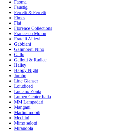
Faoma
Faustig
Ferretti & Ferretti
Fimes
Flai
Florence Collections
Francesco Molon
Fratelli Allievi
Gabbiani
Galimberti Nino
Gallo
Gallotti & Radice
Halley
Happy Night
Jumbo
Line Gianser
Loiudiced
Luciano Zonta
Lumen Center Italia
MM Lampadari
Mangani
Martini mobili
Mechini
Mimo salotti
Mirandola