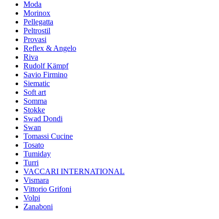
Moda
Morinox
Pellegatta
Peltrostil
Provasi
Reflex & Angelo
Riva
Rudolf Kämpf
Savio Firmino
Siematic
Soft art
Somma
Stokke
Swad Dondi
Swan
Tomassi Cucine
Tosato
Tumiday
Turri
VACCARI INTERNATIONAL
Vismara
Vittorio Grifoni
Volpi
Zanaboni