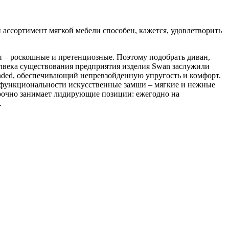
й ассортимент мягкой мебели способен, кажется, удовлетворить
тьи – роскошные и претенциозные. Поэтому подобрать диван,
полвека существования предприятия изделия
Swan
заслужили
nded
, обеспечивающий непревзойденную упругость и комфорт.
ей функциональности искусственные замши – мягкие и нежные
прочно занимает лидирующие позиции: ежегодно на
.