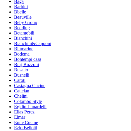
Baga
Barbini
Bbelle
Beauville
Beby Group
Bedding
Betamobili
Bianchini
Bianchini&Capponi
Blumarine
Bodema
Bontempi casa
Burj Buzzoni
Busatto
Busnelli
Caroti
Castagna Cucine
Cattelan
Chelini
Colombo Style
Egidio Lunardelli
Elias Perez
Elmar
Enne Cucine
Ezio Bellotti