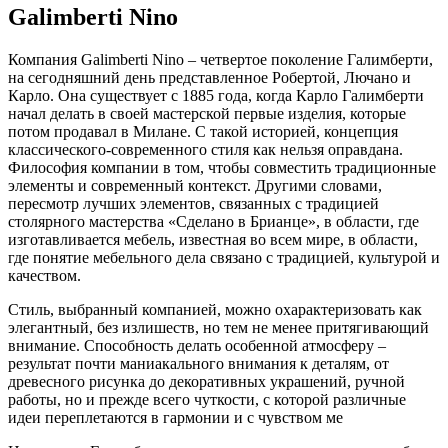
Galimberti Nino
Компания Galimberti Nino – четвертое поколение Галимберти,
на сегодняшний день представленное Робертой, Лючано и
Карло. Она существует с 1885 года, когда Карло Галимберти
начал делать в своей мастерской первые изделия, которые
потом продавал в Милане. С такой историей, концепция
классического-современного стиля как нельзя оправдана.
Философия компании в том, чтобы совместить традиционные
элементы и современный контекст. Другими словами,
пересмотр лучших элементов, связанных с традицией
столярного мастерства «Сделано в Брианце», в области, где
изготавливается мебель, известная во всем мире, в области,
где понятие мебельного дела связано с традицией, культурой и
качеством.
Стиль, выбранный компанией, можно охарактеризовать как
элегантный, без излишеств, но тем не менее притягивающий
внимание. Способность делать особенной атмосферу –
результат почти маниакального внимания к деталям, от
древесного рисунка до декоративных украшений, ручной
работы, но и прежде всего чуткости, с которой различные
идеи переплетаются в гармонии и с чувством ме