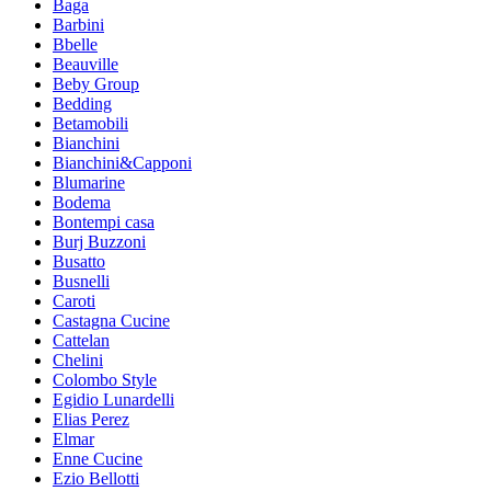
Baga
Barbini
Bbelle
Beauville
Beby Group
Bedding
Betamobili
Bianchini
Bianchini&Capponi
Blumarine
Bodema
Bontempi casa
Burj Buzzoni
Busatto
Busnelli
Caroti
Castagna Cucine
Cattelan
Chelini
Colombo Style
Egidio Lunardelli
Elias Perez
Elmar
Enne Cucine
Ezio Bellotti