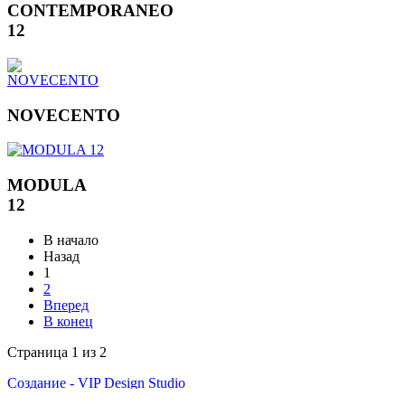
CONTEMPORANEO
12
NOVECENTO
MODULA
12
В начало
Назад
1
2
Вперед
В конец
Страница 1 из 2
Создание - VIP Design Studio
VIP Студия - г. Екатеринбург, ул. Малышева 84 - Тел.
8(343)350-32-02
,