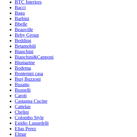
BTC Interiors
Bacci
Baga
Barbini
Bbelle
Beauville
Beby Group
Bedding
Betamobili
Bianchini
Bianchini&Capponi
Blumarine
Bodema
Bontempi casa
Burj Buzzoni
Busatto
Busnelli
Caroti
Castagna Cucine
Cattelan
Chelini
Colombo Style
Egidio Lunardelli
Elias Perez
Elmar