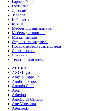
8(900)201-90-13
|
vipstudia@antey-e.ru
Гардеробные
Гостиные
Детские
Зеркала
Кабинеты
Кухни
Мебель для аппаратуры
Мебель для ванной
Мягкая мебель
Отдельные предметы
Посуда, аксессуары, подарки
Светильники
Спальни
Текстиль для дома
AHURA
AXO Light
Angelo Cappellini
Annibale Esposti
Antonio Ciulli
Arca
Arketipo
Arnolfo Di Cambio
Arte Veneziana
Artearredo