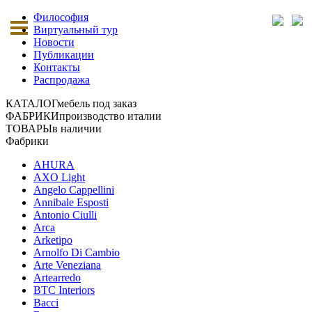
Философия
Виртуальный тур
Новости
Публикации
Контакты
Распродажа
КАТАЛОГ
мебель под заказ
ФАБРИКИ
производство италии
ТОВАРЫ
в наличии
Фабрики
AHURA
AXO Light
Angelo Cappellini
Annibale Esposti
Antonio Ciulli
Arca
Arketipo
Arnolfo Di Cambio
Arte Veneziana
Artearredo
BTC Interiors
Bacci