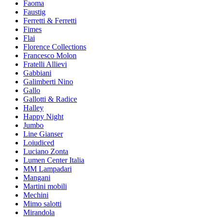
Faoma
Faustig
Ferretti & Ferretti
Fimes
Flai
Florence Collections
Francesco Molon
Fratelli Allievi
Gabbiani
Galimberti Nino
Gallo
Gallotti & Radice
Halley
Happy Night
Jumbo
Line Gianser
Loiudiced
Luciano Zonta
Lumen Center Italia
MM Lampadari
Mangani
Martini mobili
Mechini
Mimo salotti
Mirandola