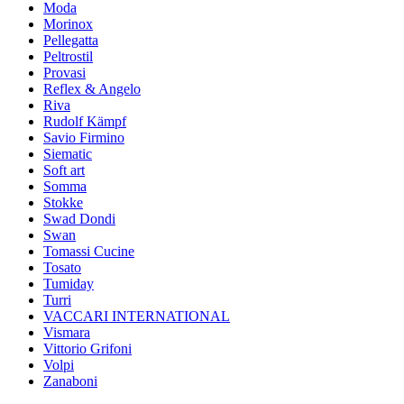
Moda
Morinox
Pellegatta
Peltrostil
Provasi
Reflex & Angelo
Riva
Rudolf Kämpf
Savio Firmino
Siematic
Soft art
Somma
Stokke
Swad Dondi
Swan
Tomassi Cucine
Tosato
Tumiday
Turri
VACCARI INTERNATIONAL
Vismara
Vittorio Grifoni
Volpi
Zanaboni