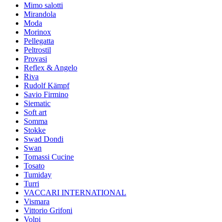
Mimo salotti
Mirandola
Moda
Morinox
Pellegatta
Peltrostil
Provasi
Reflex & Angelo
Riva
Rudolf Kämpf
Savio Firmino
Siematic
Soft art
Somma
Stokke
Swad Dondi
Swan
Tomassi Cucine
Tosato
Tumiday
Turri
VACCARI INTERNATIONAL
Vismara
Vittorio Grifoni
Volpi