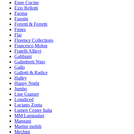
Enne Cucine
Ezio Bellotti
Faoma
Faustig
Ferretti & Ferretti
Fimes
Flai
Florence Collections
Francesco Molon
Fratelli Allievi
Gabbiani
Galimberti Nino
Gallo
Gallotti & Radice
Halley
Happy Night
Jumbo
Line Gianser
Loiudiced
Luciano Zonta
Lumen Center Italia
MM Lampadari
Mangani
Martini mobili
Mechini