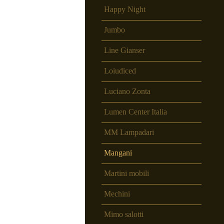
Happy Night
Jumbo
Line Gianser
Loiudiced
Luciano Zonta
Lumen Center Italia
MM Lampadari
Mangani
Martini mobili
Mechini
Mimo salotti