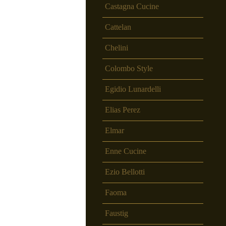
Castagna Cucine
Cattelan
Chelini
Colombo Style
Egidio Lunardelli
Elias Perez
Elmar
Enne Cucine
Ezio Bellotti
Faoma
Faustig