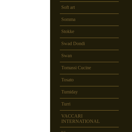
Soft art
Somma
Stokke
Swad Dondi
Swan
Tomassi Cucine
Tosato
Tumiday
Turri
VACCARI
INTERNATIONAL