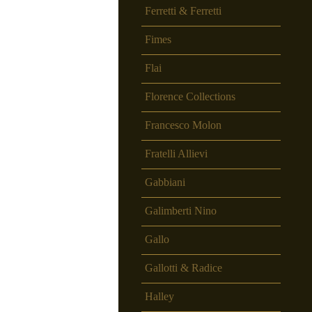
Ferretti & Ferretti
Fimes
Flai
Florence Collections
Francesco Molon
Fratelli Allievi
Gabbiani
Galimberti Nino
Gallo
Gallotti & Radice
Halley