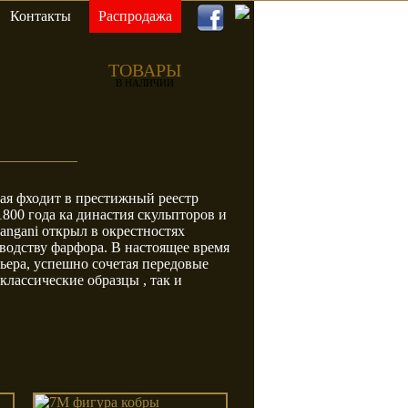
Контакты
Распродажа
Bianchini
Bianchini&Capponi
ТОВАРЫ
В НАЛИЧИИ
Elmar
Enne Cucine
ая фходит в престижный реестр
00 года ка династия скульпторов и
angani открыл в окрестностях
водству фарфора. В настоящее время
ьера, успешно сочетая передовые
лассические образцы , так и
ice
Halley
Happy Night
Pellegatta
Peltrostil