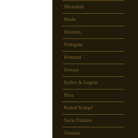
Mirandola
Moda
Morinox
Pellegatta
Peltrostil
Provasi
Reflex & Angelo
Riva
Rudolf Kämpf
Savio Firmino
Siematic