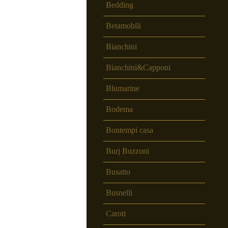
Bedding
Betamobili
Bianchini
Bianchini&Capponi
Blumarine
Bodema
Bontempi casa
Burj Buzzoni
Busatto
Busnelli
Caroti