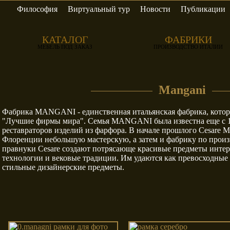
Философия
Виртуальный тур
Новости
Публикации
y Group
Bedding
Betamobili
КАТАЛОГ
ФАБРИКИ
МЕБЕЛЬ ПОД ЗАКАЗ
ПРОИЗВОДСТВО ИТАЛИИ
Mangani
bo Style
Egidio Lunardelli
Elias Perez
Фабрика MANGANI - единственная итальянская фабрика, котор
"Лучшие фирмы мира". Семья MANGANI была известна еще с 18
реставраторов изделий из фарфора. В начале прошлого Cesare M
Флоренции небольшую мастерскую, а затем и фабрику по произ
правнуки Cesare создают потрясающе красивые предметы интер
технологии и вековые традиции. Им удаются как превосходные к
erti Nino
Gallo
Gallotti & Rad
стильные дизайнерские предметы.
andola
Moda
Morinox