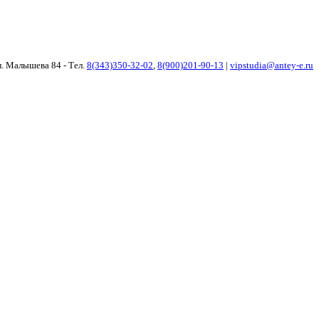
ул. Малышева 84 - Тел.
8(343)350-32-02
,
8(900)201-90-13
|
vipstudia@antey-e.ru