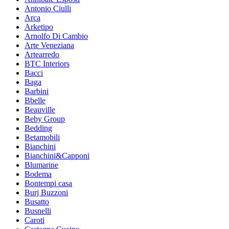
Antonio Ciulli
Arca
Arketipo
Arnolfo Di Cambio
Arte Veneziana
Artearredo
BTC Interiors
Bacci
Baga
Barbini
Bbelle
Beauville
Beby Group
Bedding
Betamobili
Bianchini
Bianchini&Capponi
Blumarine
Bodema
Bontempi casa
Burj Buzzoni
Busatto
Busnelli
Caroti