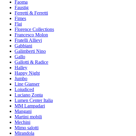
Faoma
Faustig
Ferretti & Ferretti
Fimes
Flai
Florence Collections
Francesco Molon
Fratelli Allievi
Gabbiani
Galimberti Nino
Gallo
Gallotti & Radice
Halley
Happy Night
Jumbo
Line Gianser
Loiudiced
Luciano Zonta
Lumen Center Italia
MM Lampadari
Mangani
Martini mobili
Mechini
Mimo salotti
Mirandola