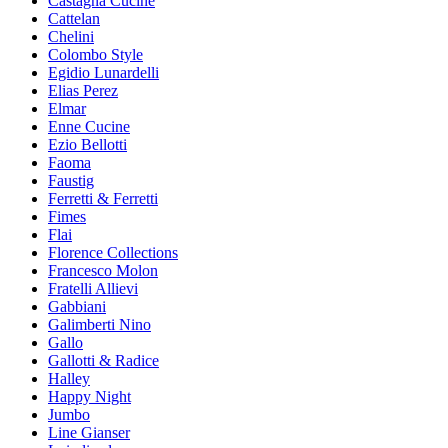
Castagna Cucine
Cattelan
Chelini
Colombo Style
Egidio Lunardelli
Elias Perez
Elmar
Enne Cucine
Ezio Bellotti
Faoma
Faustig
Ferretti & Ferretti
Fimes
Flai
Florence Collections
Francesco Molon
Fratelli Allievi
Gabbiani
Galimberti Nino
Gallo
Gallotti & Radice
Halley
Happy Night
Jumbo
Line Gianser