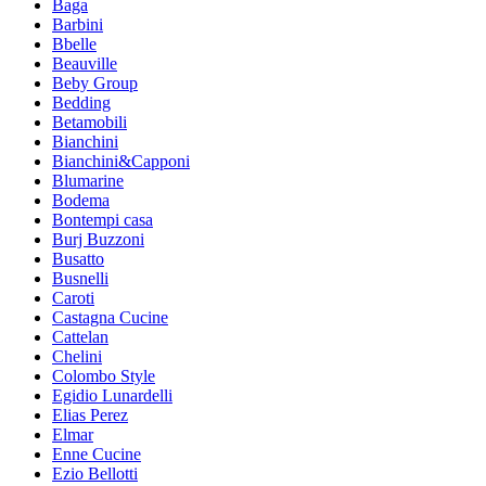
Baga
Barbini
Bbelle
Beauville
Beby Group
Bedding
Betamobili
Bianchini
Bianchini&Capponi
Blumarine
Bodema
Bontempi casa
Burj Buzzoni
Busatto
Busnelli
Caroti
Castagna Cucine
Cattelan
Chelini
Colombo Style
Egidio Lunardelli
Elias Perez
Elmar
Enne Cucine
Ezio Bellotti