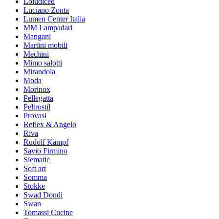
Loiudiced
Luciano Zonta
Lumen Center Italia
MM Lampadari
Mangani
Martini mobili
Mechini
Mimo salotti
Mirandola
Moda
Morinox
Pellegatta
Peltrostil
Provasi
Reflex & Angelo
Riva
Rudolf Kämpf
Savio Firmino
Siematic
Soft art
Somma
Stokke
Swad Dondi
Swan
Tomassi Cucine