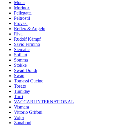
Moda
Morinox
Pellegatta
Peltrostil
Provasi
Reflex & Angelo
Riva
Rudolf Kämpf
Savio Firmino
Siematic
Soft art
Somma
Stokke
Swad Dondi
Swan
Tomassi Cucine
Tosato
Tumiday
Turri
VACCARI INTERNATIONAL
Vismara
Vittorio Grifoni
Volpi
Zanaboni