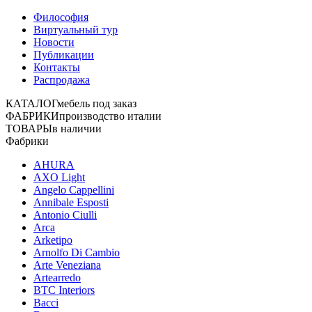
Философия
Виртуальный тур
Новости
Публикации
Контакты
Распродажа
КАТАЛОГ
мебель под заказ
ФАБРИКИ
производство италии
ТОВАРЫ
в наличии
Фабрики
AHURA
AXO Light
Angelo Cappellini
Annibale Esposti
Antonio Ciulli
Arca
Arketipo
Arnolfo Di Cambio
Arte Veneziana
Artearredo
BTC Interiors
Bacci