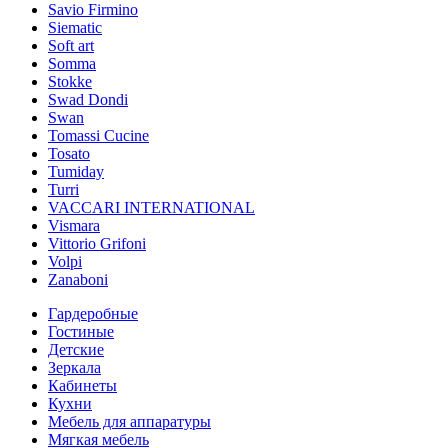
Savio Firmino
Siematic
Soft art
Somma
Stokke
Swad Dondi
Swan
Tomassi Cucine
Tosato
Tumiday
Turri
VACCARI INTERNATIONAL
Vismara
Vittorio Grifoni
Volpi
Zanaboni
Гардеробные
Гостиные
Детские
Зеркала
Кабинеты
Кухни
Мебель для аппаратуры
Мягкая мебель