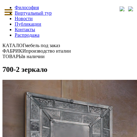
Философия
Виртуальный тур
Новости
Публикации
Контакты
Распродажа
КАТАЛОГ
мебель под заказ
ФАБРИКИ
производство италии
ТОВАРЫ
в наличии
700-2 зеркало