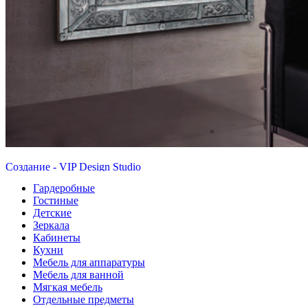
Создание - VIP Design Studio
VIP Студия - г. Екатеринбург, ул. Малышева 84 - Тел.
8(343)350-32-02
,
8(900)201-90-13
|
vipstudia@antey-e.ru
Гардеробные
Гостиные
Детские
Зеркала
Кабинеты
Кухни
Мебель для аппаратуры
Мебель для ванной
Мягкая мебель
Отдельные предметы