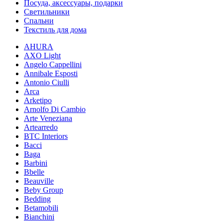
Посуда, аксессуары, подарки
Светильники
Спальни
Текстиль для дома
AHURA
AXO Light
Angelo Cappellini
Annibale Esposti
Antonio Ciulli
Arca
Arketipo
Arnolfo Di Cambio
Arte Veneziana
Artearredo
BTC Interiors
Bacci
Baga
Barbini
Bbelle
Beauville
Beby Group
Bedding
Betamobili
Bianchini