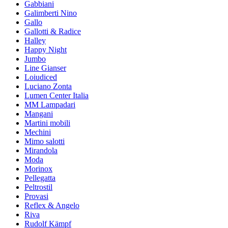
Gabbiani
Galimberti Nino
Gallo
Gallotti & Radice
Halley
Happy Night
Jumbo
Line Gianser
Loiudiced
Luciano Zonta
Lumen Center Italia
MM Lampadari
Mangani
Martini mobili
Mechini
Mimo salotti
Mirandola
Moda
Morinox
Pellegatta
Peltrostil
Provasi
Reflex & Angelo
Riva
Rudolf Kämpf