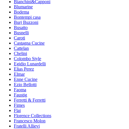
Bianchini&Capponi
Blumarine
Bodema
Bontempi casa
Burj Buzzoni
Busatto
Busnelli
Caroti
Castagna Cucine
Cattelan
Chelini
Colombo Style
Egidio Lunardelli
Elias Perez
Elmar
Enne Cucine
Ezio Bellotti
Faoma
Faustig
Ferretti & Ferretti
Fimes
Flai
Florence Collections
Francesco Molon
Fratelli Allievi