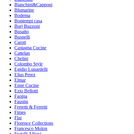
Bianchini&Capponi
Blumarine
Bodema
Bontempi casa
Burj Buzzoni
Busatto
Busnelli
Caroti
Castagna Cucine
Cattelan
Chelini
Colombo Style
Egidio Lunardelli
Elias Perez
Elmar
Enne Cucine
Ezio Bellotti
Faoma
Faustig
Ferretti & Ferretti
Fimes
Flai
Florence Collections
Francesco Molon
Fratelli Allievi