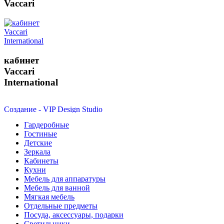
Vaccari
кабинет
Vaccari
International
Создание - VIP Design Studio
VIP Студия - г. Екатеринбург, ул. Малышева 84 - Тел.
8(343)350-32-02
,
8(900)201-90-13
|
vipstudia@antey-e.ru
Гардеробные
Гостиные
Детские
Зеркала
Кабинеты
Кухни
Мебель для аппаратуры
Мебель для ванной
Мягкая мебель
Отдельные предметы
Посуда, аксессуары, подарки
Светильники