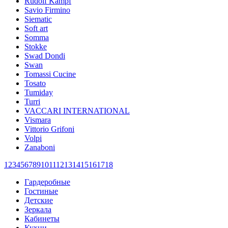
Rudolf Kämpf
Savio Firmino
Siematic
Soft art
Somma
Stokke
Swad Dondi
Swan
Tomassi Cucine
Tosato
Tumiday
Turri
VACCARI INTERNATIONAL
Vismara
Vittorio Grifoni
Volpi
Zanaboni
1
2
3
4
5
6
7
8
9
10
11
12
13
14
15
16
17
18
Гардеробные
Гостиные
Детские
Зеркала
Кабинеты
Кухни