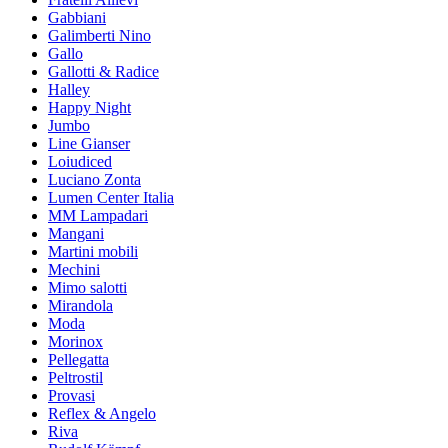
Gabbiani
Galimberti Nino
Gallo
Gallotti & Radice
Halley
Happy Night
Jumbo
Line Gianser
Loiudiced
Luciano Zonta
Lumen Center Italia
MM Lampadari
Mangani
Martini mobili
Mechini
Mimo salotti
Mirandola
Moda
Morinox
Pellegatta
Peltrostil
Provasi
Reflex & Angelo
Riva