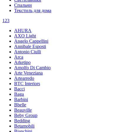
Спальни
Текстиль для дома
1
2
3
AHURA
AXO Light
Angelo Cappellini
Annibale Esposti
Antonio Ciulli
Arca
Arketipo
Arnolfo Di Cambio
Arte Veneziana
Artearredo
BTC Interiors
Bacci
Baga
Barbini
Bbelle
Beauville
Beby Group
Bedding
Betamobili
Bianchini