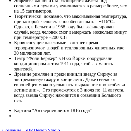
Эйфелева башня из-за расширения железа под
солнечными лучами увеличивается в размере более, чем
на 15 сантиметров.
Теоретически доказано, что максимальная температура,
при которой человек способен дышать +116
°C.
Однако, в Бельгии в 1958 году был зафиксирован
случай, когда человек смог выдержать несколько минут
при температуре +200
°C
!?
Кровососущие насекомые в летнее время
терроризируют людей и теплокровных животных уже
30 миллионов лет.
Театр "Фоли Бержер" в Нью Йорке оборудовали
кондиционером летом 1911 года, чтобы заманить
зрителей.
Древние римляне и греки винили звезду Сириус за
экстремальную жару в конце лета . Даже сейчас от
европейцев можно услышать выражение про «собачьи
летние дни». Это промежуток с 3 июля по 11 августа,
когда звезда Сириус находится в созвездии Большого
пса.
Картина "Антверпен летом 1816 года"
Создание - VIP Design Studio