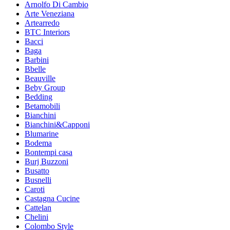
Arnolfo Di Cambio
Arte Veneziana
Artearredo
BTC Interiors
Bacci
Baga
Barbini
Bbelle
Beauville
Beby Group
Bedding
Betamobili
Bianchini
Bianchini&Capponi
Blumarine
Bodema
Bontempi casa
Burj Buzzoni
Busatto
Busnelli
Caroti
Castagna Cucine
Cattelan
Chelini
Colombo Style