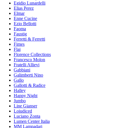
Egidio Lunardelli
Elias Perez
Elmar
Enne Cucine
Ezio Bellotti
Faoma
Faustig
Ferretti & Ferretti
Fimes
Flai
Florence Collections
Francesco Molon
Fratelli Allievi
Gabbiani
Galimberti Nino
Gallo
Gallotti & Radice
Halley
Happy Night
Jumbo
Line Gianser
Loiudiced
Luciano Zonta
Lumen Center Italia
MM Lampadari