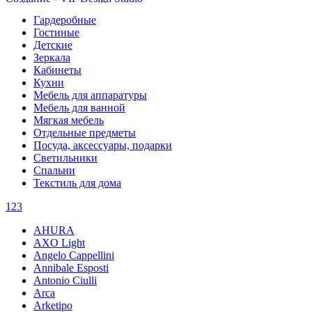
VIP Студия - г. Екатеринбург, ул. Малышева 84 - Тел.
8(343)350-32-02
,
8(900)201-90-13
|
vipstudia@antey-e.ru
Гардеробные
Гостиные
Детские
Зеркала
Кабинеты
Кухни
Мебель для аппаратуры
Мебель для ванной
Мягкая мебель
Отдельные предметы
Посуда, аксессуары, подарки
Светильники
Спальни
Текстиль для дома
1
2
3
AHURA
AXO Light
Angelo Cappellini
Annibale Esposti
Antonio Ciulli
Arca
Arketipo