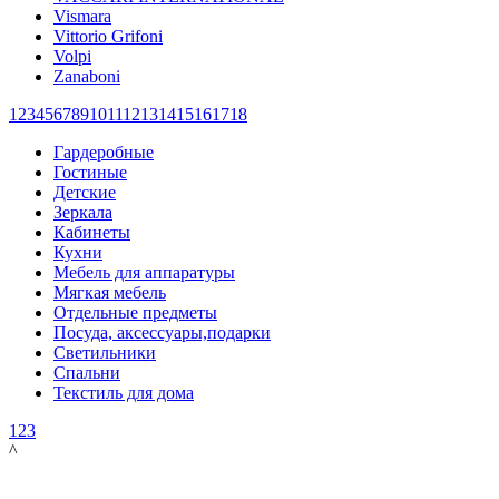
Vismara
Vittorio Grifoni
Volpi
Zanaboni
1
2
3
4
5
6
7
8
9
10
11
12
13
14
15
16
17
18
Гардеробные
Гостиные
Детские
Зеркала
Кабинеты
Кухни
Мебель для аппаратуры
Мягкая мебель
Отдельные предметы
Посуда, аксессуары,подарки
Светильники
Спальни
Текстиль для дома
1
2
3
^