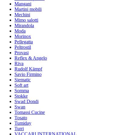
Mangani
Martini mobili
Mechini
Mimo salotti
Mirandola
Moda
Morinox
Pellegatta
Peltrostil
Provasi
Reflex & Angelo
Riva
Rudolf Kämpf
Savio Firmino
Siematic
Soft art
Somma
Stokke
Swad Dondi
Swan
Tomassi Cucine
Tosato
Tumiday
Turri
VACCARI INTERNATIONAL