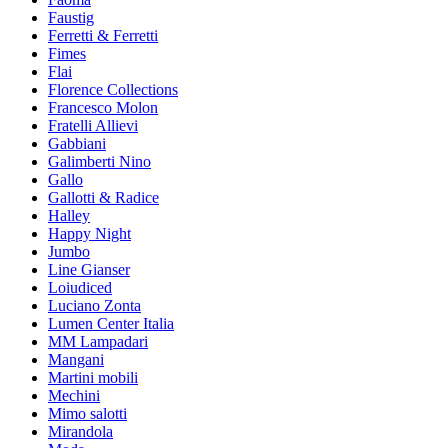
Faustig
Ferretti & Ferretti
Fimes
Flai
Florence Collections
Francesco Molon
Fratelli Allievi
Gabbiani
Galimberti Nino
Gallo
Gallotti & Radice
Halley
Happy Night
Jumbo
Line Gianser
Loiudiced
Luciano Zonta
Lumen Center Italia
MM Lampadari
Mangani
Martini mobili
Mechini
Mimo salotti
Mirandola