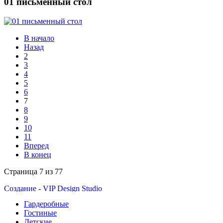
01 письменный стол
В начало
Назад
2
3
4
5
6
7
8
9
10
11
Вперед
В конец
Страница 7 из 77
Создание - VIP Design Studio
VIP Студия - г. Екатеринбург, ул. Малышева 84 - Тел.
8(343)350-32-02
,
8(900)201-90-13
|
vipstudia@antey-e.ru
Гардеробные
Гостиные
Детские