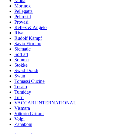
Moda
Morinox
Pellegatta
Peltrostil
Provasi
Reflex & Angelo
Riva
Rudolf Kämpf
Savio Firmino
Siematic
Soft art
Somma
Stokke
Swad Dondi
Swan
Tomassi Cucine
Tosato
Tumiday
Turri
VACCARI INTERNATIONAL
Vismara
Vittorio Grifoni
Volpi
Zanaboni