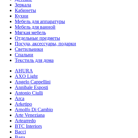
Зеркала
Кабинеты
Кухни
Мебель для аппаратуры
Мебель для ванной
Мягкая мебель
Отдельные предметы
Посуда, аксессуары, подарки
Светильники
Спальни
Текстиль для дома
AHURA
AXO Light
Angelo Cappellini
Annibale Esposti
Antonio Ciulli
Arca
Arketipo
Arnolfo Di Cambio
Arte Veneziana
Artearredo
BTC Interiors
Bacci
Baga