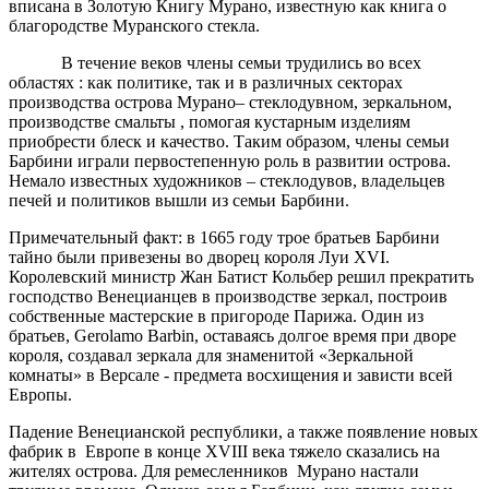
вписана в Золотую Книгу Мурано, известную как книга о
благородстве Муранского стекла.
В течение веков члены семьи трудились во всех
областях : как политике, так и в различных секторах
производства острова Мурано– стеклодувном, зеркальном,
производстве смальты , помогая кустарным изделиям
приобрести блеск и качество. Таким образом, члены семьи
Барбини играли первостепенную роль в развитии острова.
Немало известных художников – стеклодувов, владельцев
печей и политиков вышли из семьи Барбини.
Примечательный факт: в 1665 году трое братьев Барбини
тайно были привезены во дворец короля Луи XVI.
Королевский министр Жан Батист Кольбер решил прекратить
господство Венецианцев в производстве зеркал, построив
собственные мастерские в пригороде Парижа. Один из
братьев, Gerolamo Barbin, оставаясь долгое время при дворе
короля, создавал зеркала для знаменитой «Зеркальной
комнаты» в Версале - предмета восхищения и зависти всей
Европы.
Падение Венецианской республики, а также появление новых
фабрик в Европе в конце XVIII века тяжело сказались на
жителях острова. Для ремесленников Мурано настали