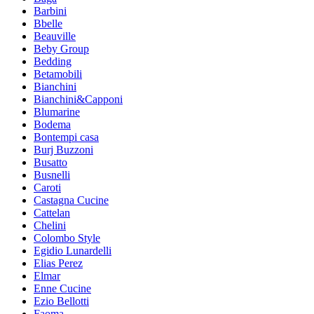
Barbini
Bbelle
Beauville
Beby Group
Bedding
Betamobili
Bianchini
Bianchini&Capponi
Blumarine
Bodema
Bontempi casa
Burj Buzzoni
Busatto
Busnelli
Caroti
Castagna Cucine
Cattelan
Chelini
Colombo Style
Egidio Lunardelli
Elias Perez
Elmar
Enne Cucine
Ezio Bellotti
Faoma